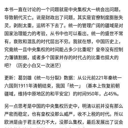
本书一直在讨论的一个问题就是中央集权大一统会出问题，
导致朝代灭亡。说是财政出了问题，其实是官僚制度膨胀失
灵，剥削太重，运转不下去了。统一的管理广阔的疆域是对
国家治理能力的考验，从书中也可以看出，统一的盛世不常
有，衰败和混乱的时代层出不穷。我就在想，中国历史上，
究竟统一且中央集权的时间能占多少比重呢？皇帝没有控制
力藩镇割据，或者多个国家并存的时代占的比重也挺大的
吧？（历史小白又一次迷茫）
更新：葛剑雄《统一与分裂》数据：从公元前221年秦统一
六国到1911年清朝结束，我国「统一」（基本上恢复前朝
疆域，维持中原地区的和平安定）的时间950年，占45%。
另一点思考是中国的中央集权历史中，明清以前并没有那么
严密而稳定，也有皇权没那么威严，收不上税的时代。所以
欧洲是由于君主权力不大，没那么集权，最后发展出了议会