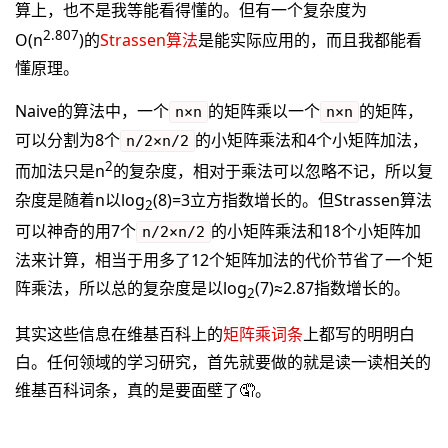
算上，也不是我等能看得懂的。但有一个复杂度为
2.807
O(n
)的
Strassen算法
是能实际应用的，而且我都能看
懂原理。
Naive的算法中，一个
的矩阵乘以一个
的矩阵，
n×n
n×n
可以分割为8个
的小矩阵乘法和4个小矩阵加法，
n/2×n/2
2
而加法只是n
的复杂度，相对于乘法可以忽略不记，所以复
杂度是随着n以log
(8)=3立方指数增长的。但Strassen算法
2
可以神奇的用7个
的小矩阵乘法和18个小矩阵加
n/2×n/2
法来计算，相当于用多了12个矩阵加法的代价节省了一个矩
阵乘法，所以总的复杂度是以log
(7)≈2.87指数增长的。
2
其实这些信息在维基百科上的
矩阵乘词条
上都写的明明白
白。任何领域的学习研究，首先就要做的就是读一读相关的
维基百科词条，真的是要面壁了🤦。