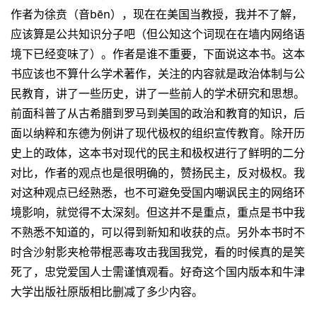
作者为徐贲（音bēn），现在在美国当教授，我并不了解，
应该算是公共知识分子吧（但公知这个词现在在墙内网络语
境下已经变味了）。作者是谁不重要，下面说这本书。这本
书应该也不算什么学术著作，关注的内容就是政治体制与公
民教育，讲了一些历史，讲了一些前人的学术研究和思想。
前面科普了从古希腊到罗马到美国的政治和教育的知识，后
面以纳粹和东德为例讲了现代极权的组织宣传教育。除开历
史上的政体，这本书对现代的民主和极权进行了鲜明的二分
对比，作者的观点也是很明确的，赞扬民主，反对极权。我
对这种观点已经熟悉，也不可避免受国内嘲讽民主的网络环
境影响，就觉得不太深刻。但这并不是重点，重点是书中我
不熟悉不知道的，可以得到新知和收获的点。另外本书时不
时含沙射影夹枪带棍恶毒攻击我国我党，看的时候真的是笑
死了，忠党爱国人士需谨慎观看。好奇这个国内版本和牛津
大学出版社原版相比删减了多少内容。