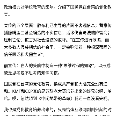
政治权力对学校教育的影响。介绍了国民党在台湾的党化教
育。
宣传的五个层面：散布利己主导的片面不客观信息；蓄意传
播隐瞒歪曲甚至编造的不实信息；话术伤害与洗脑降智商；
压制言论；谎言对社会道德的败坏。“在宣传进行欺骗，而
大多数人假装相信的社会里，一定会弥漫着一种根深蒂固的
信任匮乏和犬儒主义”。
前宣传：在人的头脑中制造一种“思维过程的短路”，以形成
缺乏思考或不思考的知识习惯。
国民党在台湾的党化教育，换成共产党和大陆完全没有违
和。KMT和CCP真的是苏联老大哥培养出来的好兄弟啊，哈
哈。哎，忽然想到《中间地带的革命》我还一直没看完呢。
我也是党化教育培养出来的，只是恰逢互联网刚刚兴起的时