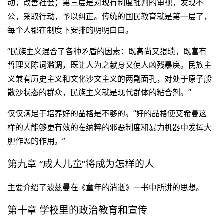
动，改善社会；第三层是对现有制度批判的审视，发现不
公，采取行动，予以纠正。传统的国民教育就是第一层了，
每个人都在制度下安排的明明白白。
“民族主义混合了各种矛盾的因素：既高尚又猥琐，既富有
哲理又陈词滥调，既让人为之献身又使人凶残暴戾。民族主
义兼有历史主义和文化沙文主义的两副面孔，对处于原子般
散沙状态的群众，民族主义就是现代群体的粘合剂。”
仅仅满足于培养好的品格是不够的。“好的品格使艾希曼这
样的人能够更有效的在纳粹的邪恶制度和暴力机器中发挥大
胆作恶的作用。”
第九章 “成人儿童”将成为怎样的人
主要介绍了波兹曼在《童年的消逝》一书中所讲的思想。
第十章 学校里的政治教育和宣传